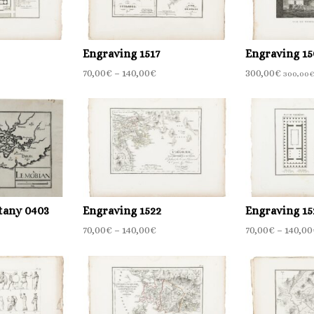
Engraving 1517
Engraving 15
70,00
€
–
140,00
€
300,00
€
300,00
tany 0403
Engraving 1522
Engraving 15
70,00
€
–
140,00
€
70,00
€
–
140,00