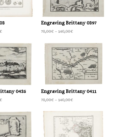
03
Engraving Brittany 0397
€
70,00
€
–
140,00
€
ittany 0435
Engraving Brittany 0411
€
70,00
€
–
140,00
€