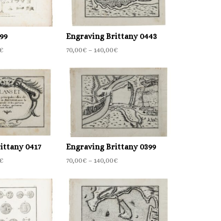
99
Engraving Brittany 0443
€
70,00
€
–
140,00
€
ittany 0417
Engraving Brittany 0399
€
70,00
€
–
140,00
€