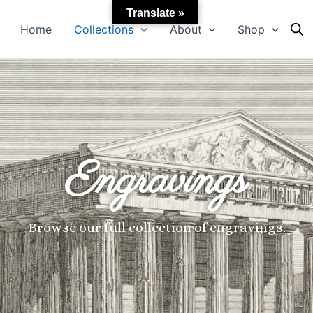
Translate »
Home
Collections
About
Shop
Engravings
Browse our full collection of engravings.