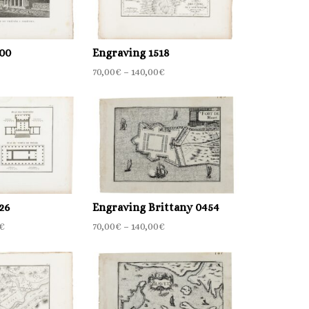
00
Engraving 1518
70,00
€
–
140,00
€
€
26
Engraving Brittany 0454
€
70,00
€
–
140,00
€