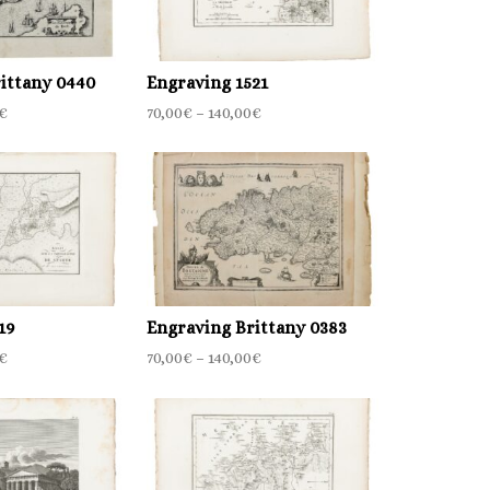
ittany 0440
Engraving 1521
€
70,00
€
–
140,00
€
19
Engraving Brittany 0383
€
70,00
€
–
140,00
€